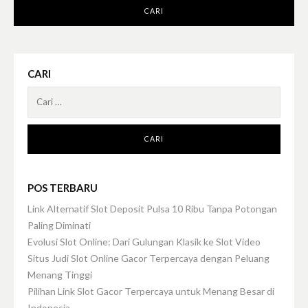
CARI
Cari
untuk:
POS TERBARU
Link Alternatif Slot Deposit Pulsa 10 Ribu Tanpa Potongan
Paling Diminati
Evolusi Slot Online: Dari Gulungan Klasik ke Slot Video
Situs Judi Slot Online Gacor Terpercaya dengan Peluang
Menang Tinggi
Pilihan Link Slot Gacor Terpercaya untuk Menang Besar di
Indonesia