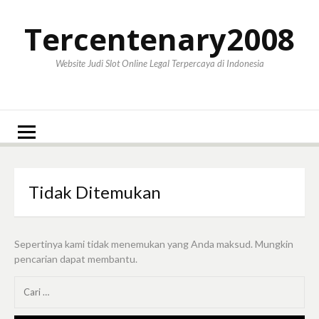
Lompat
ke
Tercentenary2008
konten
Website Judi Slot Online Legal Terpercaya di Indonesia
Tidak Ditemukan
Sepertinya kami tidak menemukan yang Anda maksud. Mungkin
pencarian dapat membantu.
Cari
untuk: