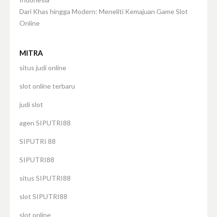
Dari Khas hingga Modern: Meneliti Kemajuan Game Slot
Online
MITRA
situs judi online
slot online terbaru
judi slot
agen SIPUTRI88
SIPUTRI 88
SIPUTRI88
situs SIPUTRI88
slot SIPUTRI88
slot online