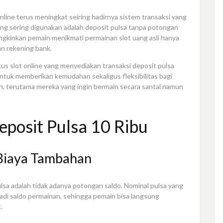
line terus meningkat seiring hadirnya sistem transaksi yang
ing sering digunakan adalah deposit pulsa tanpa potongan
gkinkan pemain menikmati permainan slot uang asli hanya
n rekening bank.
situs slot online yang menyediakan transaksi deposit pulsa
 untuk memberikan kemudahan sekaligus fleksibilitas bagi
an, terutama mereka yang ingin bermain secara santai namun
eposit Pulsa 10 Ribu
 Biaya Tambahan
pulsa adalah tidak adanya potongan saldo. Nominal pulsa yang
adi saldo permainan, sehingga pemain bisa langsung
.