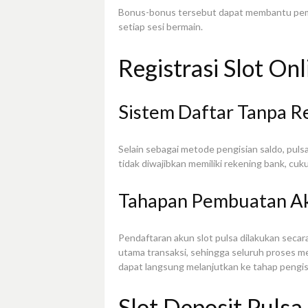
Bonus-bonus tersebut dapat membantu pemai
setiap sesi bermain.
Registrasi Slot O
Sistem Daftar Tanpa R
Selain sebagai metode pengisian saldo, puls
tidak diwajibkan memiliki rekening bank, cu
Tahapan Pembuatan Ak
Pendaftaran akun slot pulsa dilakukan secara
utama transaksi, sehingga seluruh proses men
dapat langsung melanjutkan ke tahap pengisia
Slot Deposit Pulsa