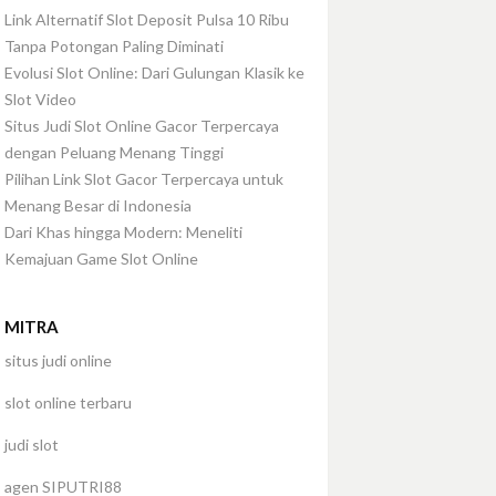
Link Alternatif Slot Deposit Pulsa 10 Ribu
Tanpa Potongan Paling Diminati
Evolusi Slot Online: Dari Gulungan Klasik ke
Slot Video
Situs Judi Slot Online Gacor Terpercaya
dengan Peluang Menang Tinggi
Pilihan Link Slot Gacor Terpercaya untuk
Menang Besar di Indonesia
Dari Khas hingga Modern: Meneliti
Kemajuan Game Slot Online
MITRA
situs judi online
slot online terbaru
judi slot
agen SIPUTRI88