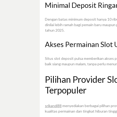
Minimal Deposit Ringan
Dengan batas minimum deposit hanya 10 ribu
dinilai lebih ramah bagi pemain baru maupun
tahun 2025.
Akses Permainan Slot 
Situs slot deposit pulsa memberikan akses p
baik siang maupun malam, tanpa perlu menun
Pilihan Provider Sl
Terpopuler
srikandi88
menyediakan berbagai pilihan prov
kualitas permainan dan tingkat hiburan tinggi