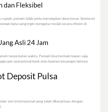
 dan Fleksibel
 rupiah, pemain tidak perlu menyiapkan dana besar. Skema ini
 pemain lama yang ingin mengatur modal secara efisien di
Uang Asli 24 Jam
enuh tanpa batas waktu. Pemain bisa bermain kapan saja,
ggu jam operasional bank atau layanan keuangan lainnya.
ot Deposit Pulsa
ider slot internasional yang telah dikenal luas dengan
.