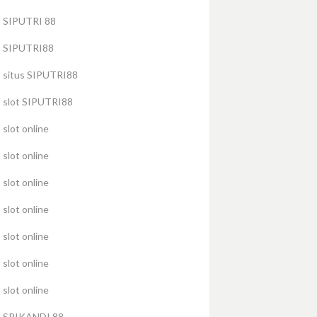
SIPUTRI 88
SIPUTRI88
situs SIPUTRI88
slot SIPUTRI88
slot online
slot online
slot online
slot online
slot online
slot online
slot online
SRIKANDI 88