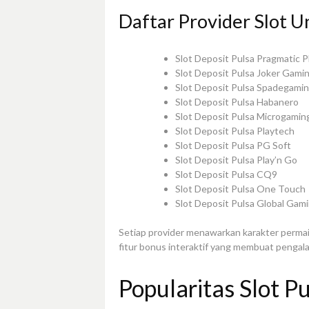
Daftar Provider Slot 
Slot Deposit Pulsa Pragmatic P
Slot Deposit Pulsa Joker Gami
Slot Deposit Pulsa Spadegami
Slot Deposit Pulsa Habanero
Slot Deposit Pulsa Microgamin
Slot Deposit Pulsa Playtech
Slot Deposit Pulsa PG Soft
Slot Deposit Pulsa Play’n Go
Slot Deposit Pulsa CQ9
Slot Deposit Pulsa One Touch
Slot Deposit Pulsa Global Gam
Setiap provider menawarkan karakter permai
fitur bonus interaktif yang membuat pengalam
Popularitas Slot Pu