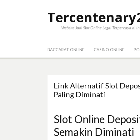
Lompat
ke
Tercentenary
konten
Website Judi Slot Online Legal Terpercaya di I
BACCARAT ONLINE
CASINO ONLINE
PO
Link Alternatif Slot Depo
Paling Diminati
Slot Online Depos
Semakin Diminati