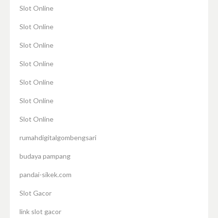
Slot Online
Slot Online
Slot Online
Slot Online
Slot Online
Slot Online
Slot Online
rumahdigitalgombengsari
budaya pampang
pandai-sikek.com
Slot Gacor
link slot gacor