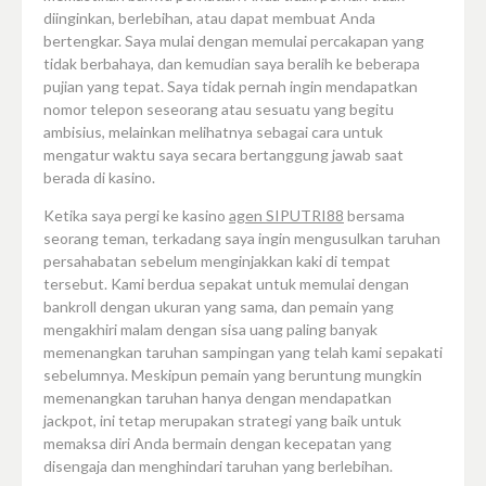
diinginkan, berlebihan, atau dapat membuat Anda
bertengkar. Saya mulai dengan memulai percakapan yang
tidak berbahaya, dan kemudian saya beralih ke beberapa
pujian yang tepat. Saya tidak pernah ingin mendapatkan
nomor telepon seseorang atau sesuatu yang begitu
ambisius, melainkan melihatnya sebagai cara untuk
mengatur waktu saya secara bertanggung jawab saat
berada di kasino.
Ketika saya pergi ke kasino
agen SIPUTRI88
bersama
seorang teman, terkadang saya ingin mengusulkan taruhan
persahabatan sebelum menginjakkan kaki di tempat
tersebut. Kami berdua sepakat untuk memulai dengan
bankroll dengan ukuran yang sama, dan pemain yang
mengakhiri malam dengan sisa uang paling banyak
memenangkan taruhan sampingan yang telah kami sepakati
sebelumnya. Meskipun pemain yang beruntung mungkin
memenangkan taruhan hanya dengan mendapatkan
jackpot, ini tetap merupakan strategi yang baik untuk
memaksa diri Anda bermain dengan kecepatan yang
disengaja dan menghindari taruhan yang berlebihan.