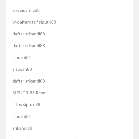
link sidarma88
link alternatif siputri88
daftar srikandi88
daftar srikandi88
siputri88
sisusan88
daftar srikandi88
SIPUTRI88 Resmi
situs siputri88
siputri88
srikandi88